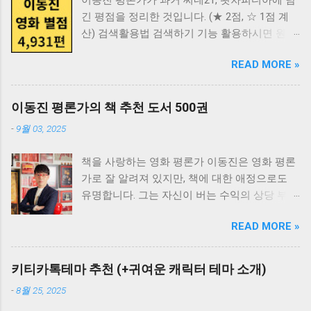
긴 평점을 정리한 것입니다. (★ 2점, ☆ 1점 계
산) 검색활용법 검색하기 기능 활용하시면 원하
는 영화 검색이 쉽습니다. - 데스크탑 PC: Ctrl +
READ MORE »
F 누르면 검색 가능합니다. - 모바일 : 주소창에
"영화제목" 입력 후 "이 페이지" 찾기. - 영화제
목 클릭 시 볼 수 있는 OTT 목록 확인 가능
이동진 평론가의 책 추천 도서 500권
★★★★★ 10점 (108편) 영화제목 출시년도 한
-
9월 03, 2025
줄평 강원도의 힘 1998 걸어도 걸어도 2008 살
아서 영화를 보는 행복. 고령가 소년 살인사건
책을 사랑하는 영화 평론가 이동진은 영화 평론
1991 곡성(哭聲) 2016 그 모든 의미에서 무시무
가로 잘 알려져 있지만, 책에 대한 애정으로도
시하다. 광기가 우리를 갈라놓을 때까지 2013 괴
유명합니다. 그는 자신이 버는 수익의 상당 부분
물 1982 바로 이런 게 벗어날 수 없는 지옥의 풍
을 책 구매에 투자한다고 알려져 있습니다. 현재
경. 그래비티 2013 어떤 영화는 관람이 아니라
READ MORE »
23,000권이 넘는 방대한 장서를 소장하고 있는
체험된다. 경이롭다. 그랜드 부다페스트 호텔
그만큼, 다양한 분야의 책에 대한 깊은 안목을
2014 지나온 적 없는 어제의 세계들에 대한 근
가지고 있습니다. 읽을 책을 찾고 있다면 다음에
원적 노스탤지어. 길소뜸 1985 나라야마 부시코
키티카톡테마 추천 (+귀여운 캐릭터 테마 소개)
읽을 책을 고민하고 계신다면 이동진의 추천 도
1982 남국재견 1996 남쪽 1982 노인을 위한 나
-
8월 25, 2025
서를 살펴보세요 오랜 독서 경험과 폭넓은 지식
라는 없다 2007 타고난 재기, 뛰어난 테크닉, 그