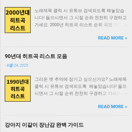
두 지원 심플하면서도 질리지 않는 디자인 고품
20 얼굴 대니얼 맥닐 21 연애의 시대 권보드래
벗님들 12위 물레 유한그루 13위 미운정 고운정
질 디자인 카톡 테마 다운로드 링크
22 왜 사람들은 이상한 것을 믿는가 마이클 서머
노래제목 클릭 시 유튜브 검색되도록 해놓았습
Nami (나미) 14위 난 참 바보처럼 살았군요 김태
https://blog.naver.com/scootystudio 인스타그
23 왜 우리는 사랑에 빠지는가 헬렌 피셔 24 욕
니다! 들으시면서 그 시절 순위 천천히 구경하고
화 15위 바야야 이정희 16위 불놀이야 옥슨 80
램 https://instagram.com/scootystudio 주의사
망의 진화 데이비드 버스 25 욕망하는...
가세요. 2000년 히트곡 리스트 순위 곡명 가수 1
17위 빙빙빙 하성관 18위 사랑은 아직도 끝나지
항 정품 테마만 사용하세요 설치 전 백업 권장
위 아시나요 조성모 2위 다 줄거야 (Acoustic
않았네 조용필 19위 사랑이야 양희은 20위 실비
용량 확인 후 다운로드 키티카톡테마로 카톡을
READ MORE »
Ver.) 조규만 3위 Run To You DJ DOC 4위 거짓
오는 소리에 이영화 21위 영원한 친구 Nami (나
예쁘게 꾸미고, 더 다양한 캐릭터 테마가 필요
말 god 5위 초련(初戀) (Techno Mix) (Feat. 윤진)
미) 22위 외할머니 댁 논두렁 밭두렁 23위 일곱
하면 스쿠티스튜디오도 확인해보세요!
클론 6위 가시나무 조성모 7위 흔들린 우정 홍경
색깔 무지개 작은 거인 24위 저 높은 곳을 향하
90년대 히트곡 리스트 모음
민 8위 나의 연인(我戀) 임창정 9위 영원 스카이
여 이영화 25위 제 7광구 정난이 26위 찻잔 노고
-
8월 24, 2025
10위 멍 김현정 11위 오! 가니 컨츄리 꼬꼬 12위
지리 27위 창문너머 어렴풋이 옛 생각이 나겠지
기도 정일영 13위 전설속의 누군가처럼 신승훈
요 산울림 (Sanullim) 28위 창밖의 여자 조용필
그리운 옛 추억에 잠기고 싶으신가요? 노래제목
14위 너를 위해 임재범 15위 바보 박효신 16위
29위 풍문으로 들었소 함중아 30위 행복한 사람
클릭 시 유튜브 검색되도록 해놓았습니다! 들으
그대가 그대를 이승환 17위 매직 카펫 라이드 자
조동진 여기까지 1980년 히트곡 리스트 끝.
시면서 그 시절 순위 천천히 구경하고 가세요.
우림 18위 중독된 사랑 조장혁 19위 해줄 수 없
1981년 히트곡 리스트 순위 곡명 가수 1위 가나
1990년 히트곡 리스트 순위 곡명 가수 1위 희망
는 일 박효신 20위 고백 박혜경 21위 비(悲)의
다라 송창식 2위 가지마오 산울림 (Sanullim) 3
READ MORE »
사항 변진섭 2위 사랑일뿐야 김민우 3위 유리창
Rhapsody 최재훈 23위 오랜 방황의 끝 김태영
위 겨울아이 이종용 4위 고추잠자리 조용필 5위
엔 비 햇빛촌 4위 비오는 날 수채화 김현식 5위
24위 Day By Day 플라이 투 더 스카이 25위
그 사람 김만수 6위 꿈 찾아가리 버들피리 7위
마지막 콘서트 이승철 6위 그 아픔까지 사랑한
Tears 소찬휘 26위 상실 박상민 27위 잘됐어!!!
강아지 이갈이 장난감 완벽 가이드
꿈을 꾼 후에 여진 8위 남편에게 바치는 노래 김
거야 조정현 7위 어떤 이의 꿈 봄여름가을겨울 8
샵 28위 Lie (Radio Ver.) 박화요비 29위 어제처