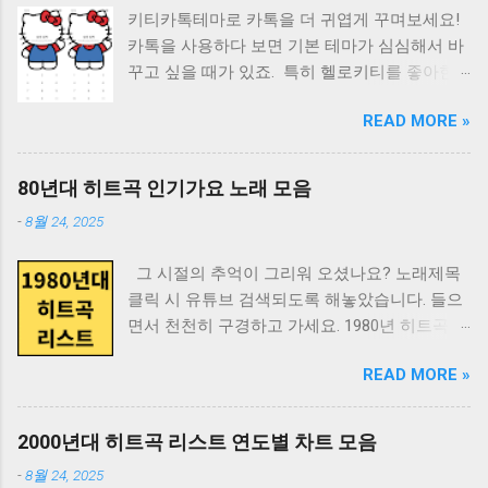
을 바탕으로 한 그의 추천은 믿을 만합니다 영화
리고 어둡고 깊은 우물 하나. 늑대아이 2012 미
키티카톡테마로 카톡을 더 귀엽게 꾸며보세요!
와 문학을 넘나드는 그의 시각에서 선별된 책들
야자키 하야오 이후는 확실히 호소다 마모루! 다
카톡을 사용하다 보면 기본 테마가 심심해서 바
을 만나보실 수 있습니다 마음에 드는 책제목이
크 나이트 2008 내러티브와 스타일을 완벽히 장
꾸고 싶을 때가 있죠. 특히 헬로키티를 좋아한
나 저자는 눌러보세요. 네이버 검색으로 바로 넘
악한 자의 눈부신 활공. 달마가 동쪽으로 간 까
다면 키티카톡테마는 필수입니다. 아이폰 전용
어갑니다. 감각과 감정 번호 책제목 저자 1 20세
닭은? 1989 당신은 아직 아무것도 보지 못했다
READ MORE »
키티카톡테마 아이폰 사용자라면 전용 키티카
기 성의 역사 앵거스 맥래런 2 감각의 박물학 다
2012 일망무제(一望無際). 디 아워스 2002 라라
톡테마를 무료로 받을 수 있어요. 깔끔한 배경
이앤 애커먼 3 게으름뱅이 정신분석 기시다 슈 4
랜드 2016 달콤쌉싸름한 그 모든 감정에 화룡점
에 귀여운 키티 캐릭터가 들어간 테마들이 인기
고통받는 인간 손봉호 5 눈의 황홀 마쓰다 유키
80년대 히트곡 인기가요 노래 모음
정하는 마법 같은 순간. 레볼루셔너리 로드 2008
가 많습니다. 키티카톡테마의 특징: 헬로키티 캐
마사 6 러브 온톨로지 조종걸 7 매드 사이언스
당신이라면 어찌할것인가, 이 소름끼치는 생의
-
8월 24, 2025
릭터 디자인 깔끔한 테마 아이폰에 최적화된 해
북 레토 슈나이더 8 멘탈 싸인 제임스 휘트니 힉
적막 속에서. 레퀴엠 2000 로마 2018 특정한 시
상도 무료 다운로드 가능 카톡테마 다운로드 링
스 9 모멸감 김찬호 10 보이는 것, 보이지 않는
공간 속의 개인적 추억에 감동 넘치는 보편성의
그 시절의 추억이 그리워 오셨나요? 노래제목
크
것, 그리고 추한 것 F.곤살레스 크루시 11 불안의
날개를 달아준 기술, 예술, 마술. ...
클릭 시 유튜브 검색되도록 해놓았습니다. 들으
https://m.blog.naver.com/limxsu/222980106736
서 페르난두 페소아 12 사랑, 그 혼란스러운 리
면서 천천히 구경하고 가세요. 1980년 히트곡 리
다른 귀여운 테마도 함께 찾고 있다면? 키티카
하르트 다비트 프레히트 13 사랑을 위한 과학 토
스트 순위 곡명 가수 1위 고목 윤시내 2위 그 사
톡테마 외에도 귀여운 캐릭터 테마를 원한다면
머스 루이스, 패리 애미니, 리처드 래넌 14 스키
READ MORE »
람 바보 희자매 3위 기다리는 여심 계은숙 4위
스쿠티스튜디오를 추천해요. 여기서는 안드로
너의 심리상자 열기 로렌 슬레이터 15 슬픈 날들
나는 행복합니다 윤항기 5위 내가 (대상) 김학래
이드와 아이폰 모든 버전의 귀여운 캐릭터 테마
의 철학 베르트랑 베르줄리 16 시선은 권력이다
6위 단발머리 조용필 7위 당신은 누구시길래 심
를 공유하고 있습니다. 스쿠티스튜디오 특징: 다
2000년대 히트곡 리스트 연도별 차트 모음
박정자 17 쌤통의 심리학 리처드 H.스미스 18 아
수봉 8위 당신은 별을 보고 울어 보셨나요 박인
양한 귀여운 캐릭터 테마 안드로이드, 아이폰 모
름다움의 과학 울리히 렌츠 19 애도예찬 왕은철
-
8월 24, 2025
수 9위 동반자 지다연 10위 또 만났네 이치현과