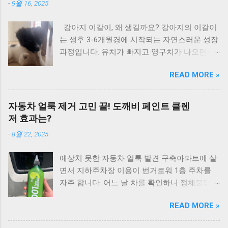
윤희 9위 나에게도 사랑이 함중아 10위 ...
-
9월 16, 2025
위 슬픈 표정 하지 말아요 신해철 9위 보고싶은
럼 제이 30위 와인(迗人) 김경호 31위 바꿔 이정
얼굴 민해경 10위 사계 노래를 찾는 사람들 11
현 32위 그대니까요 (Duet With 차은주) 김현철
강아지 이갈이, 왜 생길까요? 강아지의 이갈이
위 입영열차안에서 김민우 12위 향기로운 추억
33위 와 이정현 34위 One Love 원타임 35위 요
는 생후 3-6개월경에 시작되는 자연스러운 성장
(응답하라 1988 삽입곡) 박학기 13위 텅 빈 마음
즘 너는 이현우 36위 서방님 이소은 37위 맥주
과정입니다. 유치가 빠지고 영구치가 나오면서
이승환 14위 찬바람이 불면 김지연 15위 넋두리
와 땅콩 쿨 (COOL) 38위 I Believe 이수영 39위
잇몸이 간지럽고 아파서 무언가를 물어뜯고 싶
김현식 16위 잊지 말아요 최성수 17위 사랑할꺼
애수(哀愁) god 40위 Cyber Lover 터보 41위 머
READ MORE »
어합니다. 이 시기의 강아지들은 가구, 소파, 신
야 이상은 (=Lee-tzsche) 18위 마음에 쓰는 편지
피의 법칙 DJ DOC 42위 너를 보내고 YB (윤도현
발 등 집 안의 모든 것을 물어뜯는 행동을 보이
임백천 19위 눈물나는 날에는 푸른하늘 20위 시
밴드) 43위 부메랑 김건모 ...
게 됩니다. 임시보호 경험에서 얻은 실전 노하우
청앞 지하철 역에서 동물원 21위 얄미운 사람 김
자동차 얼룩 제거 고민 끝! 도깨비 페인트 클렌
임시보호를 하다 보면 어린 강아지들과 이갈이
지애 22위 채워지지 않는 빈자리 이상우 23위
저 효과는?
시기가 겹치는 경우가 자주 있습니다. 이때 가장
소중한 너 (Duet With 조규찬) 박선주 (Pak Sun
-
8월 22, 2025
효과적인 해결책은 바로 이갈이 장난감을 활용
Zoo) 24위 추억속의 재회 조용필 25위 이 밤이
하는 것입니다. 강아지가 다른 물건을 물려고 할
지나도록 푸른하늘 26위 너에게로 또 다시 변진
예상치 못한 자동차 얼룩 발견 구축아파트에 살
때 즉시 이갈이 장난감을 주면 자연스럽게 그것
섭 27위 슬픈 바다 조정현 28위 솔아 솔아 푸르
면서 지하주차장 이용이 번거로워 1층 주차를
을 물며 놀게 됩니다. 우리 집 물건 지키는 실용
른 솔아 노래를 찾는 사람들 29위 내일 일기 오
자주 합니다. 어느 날 차를 확인하니 정체불명의
적인 방법 효과적인 방법은 2-3개의 이갈이 우
석준 30위 한 여름의 크리스마스 이정현 31위
얼룩이 생겨있었어요. 운전석 문과 천장 필러 부
드스틱을 준비해서 거실, 방, 주방 등 각 공간에
존대말을 써야할지 반말로 얘기해야 할지 민해
READ MORE »
분, 그리고 뒷문에도 얼룩이 있었습니다. 처음
하나씩 배치해두는 것입니다. 나무향이 나서 강
경 32위 난 그대만을 사랑했나봐 박정운 33위
엔 음료가 묻은 정도로 생각했어요. 일반 청소용
아지의 관심을 쉽게 끌 수 있고, 물어뜯기 시작
나만의 것 김완선 34위 예정된 시간을 위하여