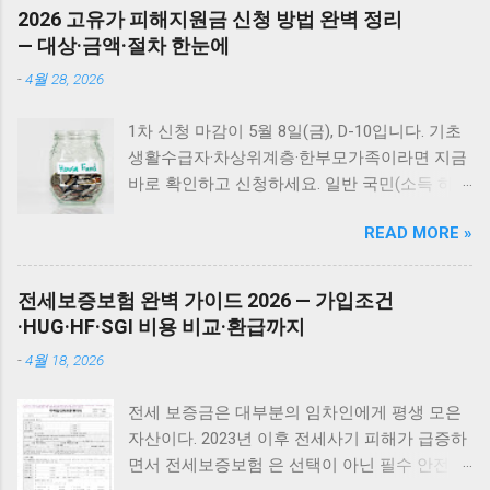
품으로는 해결 안 되는 완고한 얼룩 "물티슈면
할 때 근처에 있는 우드스틱을 바로 물려주면 됩
2026 고유가 피해지원금 신청 방법 완벽 정리
Various Artists 35위 인디안 인형처럼 Nami (나
충분히 지워지겠지"라고 생각했는데 큰 착각이
니다. 쿠팡에서 [Petstages 강아지 우드스틱] 최
— 대상·금액·절차 한눈에
미) 36위 어느새 장필순 37위 당신은 ...
었습니다. 마른 휴지로 닦아도 소용없었어요.
저가 구매하기 펫스테이지 도그우드스틱 추천
-
4월 28, 2026
물티슈로 뽀득뽀득 소리가 날 정도로 닦아도 꿈
이유 여러 이갈이 장난감을 시도해본 결과, 펫스
쩍하지 않았습니다. 새 차를 뽑은 지 얼마 안 된
테이지 도그우드스틱을 가장 잘 가지고 놀더라
1차 신청 마감이 5월 8일(금), D-10입니다. 기초
상황이라 더욱 당황스러웠어요. 자동차 페인트
구요. 어린 친구들에게는 XS 사이즈가 적당합니
생활수급자·차상위계층·한부모가족이라면 지금
클렌저 선택 과정 블로그를 통해 자동차 얼룩 제
다. 주요 장점 합성나무 재질로 안전한 이갈이
바로 확인하고 신청하세요. 일반 국민(소득 하위
거에는 페인트 클렌저가 효과적이라는 정보를
가능 오리지널 나무향으로 강아지들의 흥미 유
70%)은 5월 18일부터 신청 가능합니다. 이 글에
얻었습니다. 다이소 제품과 도깨비 페인트 클렌
발 뛰어한 내구성으로 나무가 다 뜯어지거나 지
READ MORE »
서는 대상 여부 자가진단, 지역별 수령 금액, 온
저 중 고민했어요. 과거 다이소 제품으로 실패
저분해지지 않음 다양한 사이즈로 소형견부터
라인/오프라인 신청 방법, 사용처와 기한, 그리
한 경험이 있어서 도깨비 제품을 선택했습니다.
대형견까지 사용 가능 청소할 나무 가루가 거의
고 놓치기 쉬운 실수까지 한 번에 정리합니다.
무엇보다 온라인 후기가 더 믿을 만했거든요. 도
전세보증보험 완벽 가이드 2026 — 가입조건
없어 관리 편리 쿠팡에서 [Petstages 강아지 우
나는 받을 수 있나? — 3가지만 확인하세요 ☑ 기
깨비 페인트 클렌저 사용 결과 도깨비 D01 페인
·HUG·HF·SGI 비용 비교·환급까지
드스틱] 최저가 구매하기 이갈이 장난감 활용 꿀
초생활수급자 / 차상위계층 / 한부모가족 → 1차
트 클렌저를 사용해 얼룩을 닦아봤습니다. 정말
팁 흥미를 더욱 끌고 싶다면 다음과 같은 방법을
-
4월 18, 2026
신청 가능 (4월 27일 ~ 5월 8일) ☑ 소득 하위
놀라운 일이 일어났어요. 물티슈로는 절대 지워
시도해보세요: 처음 주기 전 반려견이 좋아하는
70% 국민 → 2차 신청 가능 (5월 18일 ~ 7월 3
지지 않던 완고한 얼룩이 감쪽같이 사라졌습니
간식이나 츄르를 우드스틱에 발라줍니다 이렇
전세 보증금은 대부분의 임차인에게 평생 모은
일) ☑ 1차에서 이미 신청·수령 했다면 → 2차 중
다. 사용 전후 비교: 운전석 문: 완전히 깨끗해짐
게 하면 우드스틱에 대한 애착이 훨씬 커집니다
자산이다. 2023년 이후 전세사기 피해가 급증하
복 신청 불가 미성년 자녀도 1인 단위 대상에 포
천장 필러: 얼룩 흔적 없음 뒷문: 말끔하게 제거
적절한 이갈이 장난감 제공은 강아지의 자연스
면서 전세보증보험 은 선택이 아닌 필수 안전장
함됩니다. 직접 신청이 어려운 경우 세대주가 대
됨 영상 보시면 잘 확인가능하십니다. 자동차 얼
러운 성장을 도우면서 동시에 집 안 가구를 보호