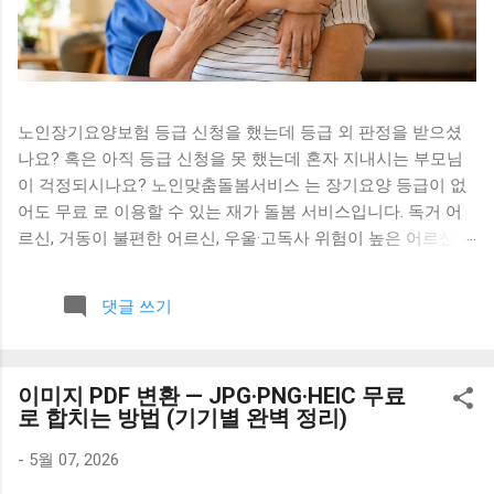
노인장기요양보험 등급 신청을 했는데 등급 외 판정을 받으셨
나요? 혹은 아직 등급 신청을 못 했는데 혼자 지내시는 부모님
이 걱정되시나요? 노인맞춤돌봄서비스 는 장기요양 등급이 없
어도 무료 로 이용할 수 있는 재가 돌봄 서비스입니다. 독거 어
르신, 거동이 불편한 어르신, 우울·고독사 위험이 높은 어르신을
위해 정부가 직접 지원합니다. 노인맞춤돌봄서비스란? 2020년
1월 보건복지부가 기존 6개 노인돌봄사업을 통합해 만든 서비
댓글 쓰기
스입니다. 전담 사회복지사와 생활지원사가 어르신 가정을 직
접 방문하거나 전화로 안부를 확인하고, 외출 동행·식사 관리·사
회 참여 연계 등을 제공합니다. 이용료는 전액 무료 입니다. 항
이미지 PDF 변환 — JPG·PNG·HEIC 무료
목 내용 시행 2020년 1월 (6개 노인돌봄사업 통합) 소관 보건복
로 합치는 방법 (기기별 완벽 정리)
지부 노인정책과 이용료 무료 서비스 기간 승인 다음날부터 1년
(매년 갱신 가능) 수행 기관 시·군·구 위탁기관 (전담 사회복지사
-
5월 07, 2026
+ 생활지원사) 신청 자격 — 이런 분이 받을 수 있어요 만 65세