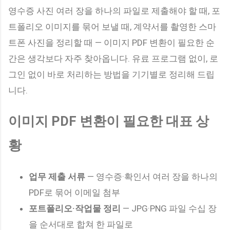
이상이면서 아래 소득 기준 중 하나를 충족해야 합니다. 소득 기
영수증 사진 여러 장을 하나의 파일로 제출해야 할 때, 포
준 (3가지 중 하나) 국민기초생활수급자 차상위계층 기초연금
트폴리오 이미지를 묶어 보낼 때, 계약서를 촬영한 스마
수급자 소득 기준을 충족하더라도 아래 요보호 상황에 해당해
야 합니다. 독거·조손·고령 부부 가구 어르신 신체 기능 저하로
트폰 사진을 정리할 때 — 이미지 PDF 변환이 필요한 순
일상생활 지원이 필요한 어르신 인지 저하·우울감 등 정신적 어
간은 생각보다 자주 찾아옵니다. 유료 프로그램 없이, 로
려움이 있는 어르신 고독사·자살 위험이 높은 어르신 기초연금
그인 없이 바로 처리하는 방법을 기기별로 정리해 드립
을 받고 계신다면 대부분 소득 기준을 충족합니다. 기초연금 수
니다.
급 여부가 확인되지 않으신 분은 → 기초연금 수급자격·신청방
법 가이드 를 먼저 확인해보세요. 받을 수 없는 경우 — 중복 불
가 서비스 다음 서비스를 이미 이용 중이라면 노인맞춤돌봄서
이미지 PDF 변환이 필요한 대표 상
비스는 신청할 수 없습니다. 이미 이용 중인 서비스 이유 노인장
기요양보험 수급자 장기요양 급여로 돌봄 제공 중 가사·간병 방
황
문지원사업 이용자 유사 재가서비스 중복 보훈재가복지서비스
이용자 보훈처 별도 돌봄 ...
업무 제출 서류
— 영수증·확인서 여러 장을 하나의
PDF로 묶어 이메일 첨부
포트폴리오·작업물 정리
— JPG·PNG 파일 수십 장
을 순서대로 합쳐 한 파일로