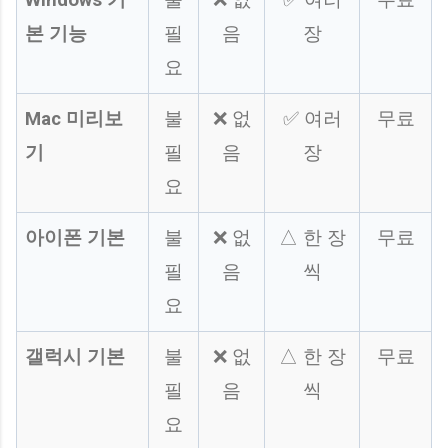
본 기능
필
음
장
요
Mac 미리보
불
❌ 없
✅ 여러
무료
기
필
음
장
요
아이폰 기본
불
❌ 없
△ 한 장
무료
필
음
씩
요
갤럭시 기본
불
❌ 없
△ 한 장
무료
필
음
씩
요