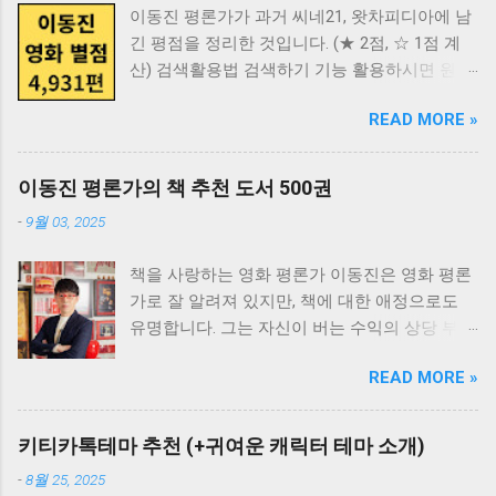
이동진 평론가가 과거 씨네21, 왓차피디아에 남
긴 평점을 정리한 것입니다. (★ 2점, ☆ 1점 계
산) 검색활용법 검색하기 기능 활용하시면 원하
는 영화 검색이 쉽습니다. - 데스크탑 PC: Ctrl +
READ MORE »
F 누르면 검색 가능합니다. - 모바일 : 주소창에
"영화제목" 입력 후 "이 페이지" 찾기. - 영화제
목 클릭 시 볼 수 있는 OTT 목록 확인 가능
이동진 평론가의 책 추천 도서 500권
★★★★★ 10점 (108편) 영화제목 출시년도 한
-
9월 03, 2025
줄평 강원도의 힘 1998 걸어도 걸어도 2008 살
아서 영화를 보는 행복. 고령가 소년 살인사건
책을 사랑하는 영화 평론가 이동진은 영화 평론
1991 곡성(哭聲) 2016 그 모든 의미에서 무시무
가로 잘 알려져 있지만, 책에 대한 애정으로도
시하다. 광기가 우리를 갈라놓을 때까지 2013 괴
유명합니다. 그는 자신이 버는 수익의 상당 부분
물 1982 바로 이런 게 벗어날 수 없는 지옥의 풍
을 책 구매에 투자한다고 알려져 있습니다. 현재
경. 그래비티 2013 어떤 영화는 관람이 아니라
READ MORE »
23,000권이 넘는 방대한 장서를 소장하고 있는
체험된다. 경이롭다. 그랜드 부다페스트 호텔
그만큼, 다양한 분야의 책에 대한 깊은 안목을
2014 지나온 적 없는 어제의 세계들에 대한 근
가지고 있습니다. 읽을 책을 찾고 있다면 다음에
원적 노스탤지어. 길소뜸 1985 나라야마 부시코
키티카톡테마 추천 (+귀여운 캐릭터 테마 소개)
읽을 책을 고민하고 계신다면 이동진의 추천 도
1982 남국재견 1996 남쪽 1982 노인을 위한 나
-
8월 25, 2025
서를 살펴보세요 오랜 독서 경험과 폭넓은 지식
라는 없다 2007 타고난 재기, 뛰어난 테크닉, 그