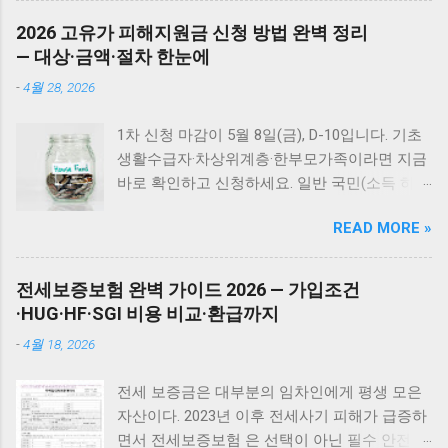
아지의 관심을 쉽게 끌 수 있고, 물어뜯기 시작
나만의 것 김완선 34위 예정된 시간을 위하여
품으로는 해결 안 되는 완고한 얼룩 "물티슈면
할 때 근처에 있는 우드스틱을 바로 물려주면 됩
2026 고유가 피해지원금 신청 방법 완벽 정리
Various Artists 35위 인디안 인형처럼 Nami (나
충분히 지워지겠지"라고 생각했는데 큰 착각이
니다. 쿠팡에서 [Petstages 강아지 우드스틱] 최
— 대상·금액·절차 한눈에
미) 36위 어느새 장필순 37위 당신은 ...
었습니다. 마른 휴지로 닦아도 소용없었어요.
저가 구매하기 펫스테이지 도그우드스틱 추천
-
4월 28, 2026
물티슈로 뽀득뽀득 소리가 날 정도로 닦아도 꿈
이유 여러 이갈이 장난감을 시도해본 결과, 펫스
쩍하지 않았습니다. 새 차를 뽑은 지 얼마 안 된
테이지 도그우드스틱을 가장 잘 가지고 놀더라
1차 신청 마감이 5월 8일(금), D-10입니다. 기초
상황이라 더욱 당황스러웠어요. 자동차 페인트
구요. 어린 친구들에게는 XS 사이즈가 적당합니
생활수급자·차상위계층·한부모가족이라면 지금
클렌저 선택 과정 블로그를 통해 자동차 얼룩 제
다. 주요 장점 합성나무 재질로 안전한 이갈이
바로 확인하고 신청하세요. 일반 국민(소득 하위
거에는 페인트 클렌저가 효과적이라는 정보를
가능 오리지널 나무향으로 강아지들의 흥미 유
70%)은 5월 18일부터 신청 가능합니다. 이 글에
얻었습니다. 다이소 제품과 도깨비 페인트 클렌
발 뛰어한 내구성으로 나무가 다 뜯어지거나 지
READ MORE »
서는 대상 여부 자가진단, 지역별 수령 금액, 온
저 중 고민했어요. 과거 다이소 제품으로 실패
저분해지지 않음 다양한 사이즈로 소형견부터
라인/오프라인 신청 방법, 사용처와 기한, 그리
한 경험이 있어서 도깨비 제품을 선택했습니다.
대형견까지 사용 가능 청소할 나무 가루가 거의
고 놓치기 쉬운 실수까지 한 번에 정리합니다.
무엇보다 온라인 후기가 더 믿을 만했거든요. 도
전세보증보험 완벽 가이드 2026 — 가입조건
없어 관리 편리 쿠팡에서 [Petstages 강아지 우
나는 받을 수 있나? — 3가지만 확인하세요 ☑ 기
깨비 페인트 클렌저 사용 결과 도깨비 D01 페인
·HUG·HF·SGI 비용 비교·환급까지
드스틱] 최저가 구매하기 이갈이 장난감 활용 꿀
초생활수급자 / 차상위계층 / 한부모가족 → 1차
트 클렌저를 사용해 얼룩을 닦아봤습니다. 정말
팁 흥미를 더욱 끌고 싶다면 다음과 같은 방법을
-
4월 18, 2026
신청 가능 (4월 27일 ~ 5월 8일) ☑ 소득 하위
놀라운 일이 일어났어요. 물티슈로는 절대 지워
시도해보세요: 처음 주기 전 반려견이 좋아하는
70% 국민 → 2차 신청 가능 (5월 18일 ~ 7월 3
지지 않던 완고한 얼룩이 감쪽같이 사라졌습니
간식이나 츄르를 우드스틱에 발라줍니다 이렇
전세 보증금은 대부분의 임차인에게 평생 모은
일) ☑ 1차에서 이미 신청·수령 했다면 → 2차 중
다. 사용 전후 비교: 운전석 문: 완전히 깨끗해짐
게 하면 우드스틱에 대한 애착이 훨씬 커집니다
자산이다. 2023년 이후 전세사기 피해가 급증하
복 신청 불가 미성년 자녀도 1인 단위 대상에 포
천장 필러: 얼룩 흔적 없음 뒷문: 말끔하게 제거
적절한 이갈이 장난감 제공은 강아지의 자연스
면서 전세보증보험 은 선택이 아닌 필수 안전장
함됩니다. 직접 신청이 어려운 경우 세대주가 대