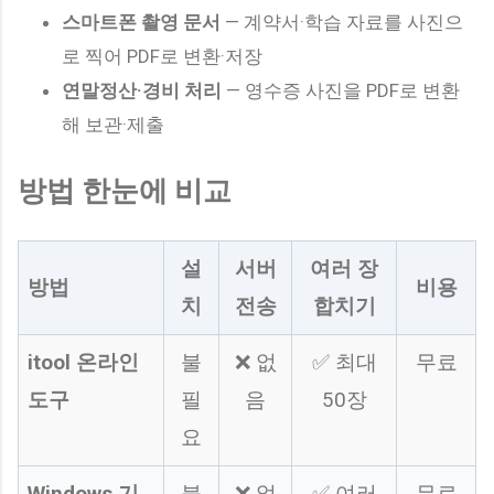
스마트폰 촬영 문서
— 계약서·학습 자료를 사진으
로 찍어 PDF로 변환·저장
연말정산·경비 처리
— 영수증 사진을 PDF로 변환
해 보관·제출
방법 한눈에 비교
설
서버
여러 장
방법
비용
치
전송
합치기
itool 온라인
불
❌ 없
✅ 최대
무료
도구
필
음
50장
요
Windows 기
불
❌ 없
✅ 여러
무료