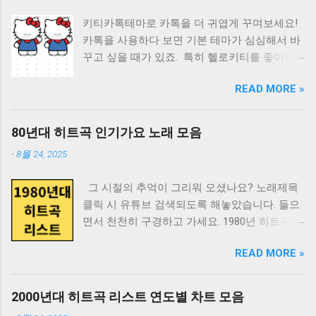
을 바탕으로 한 그의 추천은 믿을 만합니다 영화
리고 어둡고 깊은 우물 하나. 늑대아이 2012 미
키티카톡테마로 카톡을 더 귀엽게 꾸며보세요!
와 문학을 넘나드는 그의 시각에서 선별된 책들
야자키 하야오 이후는 확실히 호소다 마모루! 다
카톡을 사용하다 보면 기본 테마가 심심해서 바
을 만나보실 수 있습니다 마음에 드는 책제목이
크 나이트 2008 내러티브와 스타일을 완벽히 장
꾸고 싶을 때가 있죠. 특히 헬로키티를 좋아한
나 저자는 눌러보세요. 네이버 검색으로 바로 넘
악한 자의 눈부신 활공. 달마가 동쪽으로 간 까
다면 키티카톡테마는 필수입니다. 아이폰 전용
어갑니다. 감각과 감정 번호 책제목 저자 1 20세
닭은? 1989 당신은 아직 아무것도 보지 못했다
READ MORE »
키티카톡테마 아이폰 사용자라면 전용 키티카
기 성의 역사 앵거스 맥래런 2 감각의 박물학 다
2012 일망무제(一望無際). 디 아워스 2002 라라
톡테마를 무료로 받을 수 있어요. 깔끔한 배경
이앤 애커먼 3 게으름뱅이 정신분석 기시다 슈 4
랜드 2016 달콤쌉싸름한 그 모든 감정에 화룡점
에 귀여운 키티 캐릭터가 들어간 테마들이 인기
고통받는 인간 손봉호 5 눈의 황홀 마쓰다 유키
80년대 히트곡 인기가요 노래 모음
정하는 마법 같은 순간. 레볼루셔너리 로드 2008
가 많습니다. 키티카톡테마의 특징: 헬로키티 캐
마사 6 러브 온톨로지 조종걸 7 매드 사이언스
당신이라면 어찌할것인가, 이 소름끼치는 생의
-
8월 24, 2025
릭터 디자인 깔끔한 테마 아이폰에 최적화된 해
북 레토 슈나이더 8 멘탈 싸인 제임스 휘트니 힉
적막 속에서. 레퀴엠 2000 로마 2018 특정한 시
상도 무료 다운로드 가능 카톡테마 다운로드 링
스 9 모멸감 김찬호 10 보이는 것, 보이지 않는
공간 속의 개인적 추억에 감동 넘치는 보편성의
그 시절의 추억이 그리워 오셨나요? 노래제목
크
것, 그리고 추한 것 F.곤살레스 크루시 11 불안의
날개를 달아준 기술, 예술, 마술. ...
클릭 시 유튜브 검색되도록 해놓았습니다. 들으
https://m.blog.naver.com/limxsu/222980106736
서 페르난두 페소아 12 사랑, 그 혼란스러운 리
면서 천천히 구경하고 가세요. 1980년 히트곡 리
다른 귀여운 테마도 함께 찾고 있다면? 키티카
하르트 다비트 프레히트 13 사랑을 위한 과학 토
스트 순위 곡명 가수 1위 고목 윤시내 2위 그 사
톡테마 외에도 귀여운 캐릭터 테마를 원한다면
머스 루이스, 패리 애미니, 리처드 래넌 14 스키
READ MORE »
람 바보 희자매 3위 기다리는 여심 계은숙 4위
스쿠티스튜디오를 추천해요. 여기서는 안드로
너의 심리상자 열기 로렌 슬레이터 15 슬픈 날들
나는 행복합니다 윤항기 5위 내가 (대상) 김학래
이드와 아이폰 모든 버전의 귀여운 캐릭터 테마
의 철학 베르트랑 베르줄리 16 시선은 권력이다
6위 단발머리 조용필 7위 당신은 누구시길래 심
를 공유하고 있습니다. 스쿠티스튜디오 특징: 다
2000년대 히트곡 리스트 연도별 차트 모음
박정자 17 쌤통의 심리학 리처드 H.스미스 18 아
수봉 8위 당신은 별을 보고 울어 보셨나요 박인
양한 귀여운 캐릭터 테마 안드로이드, 아이폰 모
름다움의 과학 울리히 렌츠 19 애도예찬 왕은철