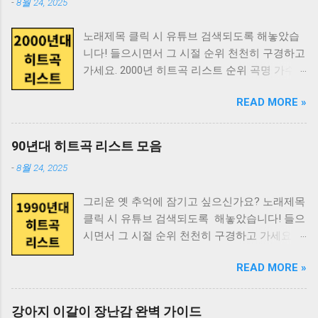
-
8월 24, 2025
수 9위 동반자 지다연 10위 또 만났네 이치현과
두 지원 심플하면서도 질리지 않는 디자인 고품
20 얼굴 대니얼 맥닐 21 연애의 시대 권보드래
벗님들 12위 물레 유한그루 13위 미운정 고운정
질 디자인 카톡 테마 다운로드 링크
22 왜 사람들은 이상한 것을 믿는가 마이클 서머
노래제목 클릭 시 유튜브 검색되도록 해놓았습
Nami (나미) 14위 난 참 바보처럼 살았군요 김태
https://blog.naver.com/scootystudio 인스타그
23 왜 우리는 사랑에 빠지는가 헬렌 피셔 24 욕
니다! 들으시면서 그 시절 순위 천천히 구경하고
화 15위 바야야 이정희 16위 불놀이야 옥슨 80
램 https://instagram.com/scootystudio 주의사
망의 진화 데이비드 버스 25 욕망하는...
가세요. 2000년 히트곡 리스트 순위 곡명 가수 1
17위 빙빙빙 하성관 18위 사랑은 아직도 끝나지
항 정품 테마만 사용하세요 설치 전 백업 권장
위 아시나요 조성모 2위 다 줄거야 (Acoustic
않았네 조용필 19위 사랑이야 양희은 20위 실비
용량 확인 후 다운로드 키티카톡테마로 카톡을
READ MORE »
Ver.) 조규만 3위 Run To You DJ DOC 4위 거짓
오는 소리에 이영화 21위 영원한 친구 Nami (나
예쁘게 꾸미고, 더 다양한 캐릭터 테마가 필요
말 god 5위 초련(初戀) (Techno Mix) (Feat. 윤진)
미) 22위 외할머니 댁 논두렁 밭두렁 23위 일곱
하면 스쿠티스튜디오도 확인해보세요!
클론 6위 가시나무 조성모 7위 흔들린 우정 홍경
색깔 무지개 작은 거인 24위 저 높은 곳을 향하
90년대 히트곡 리스트 모음
민 8위 나의 연인(我戀) 임창정 9위 영원 스카이
여 이영화 25위 제 7광구 정난이 26위 찻잔 노고
-
8월 24, 2025
10위 멍 김현정 11위 오! 가니 컨츄리 꼬꼬 12위
지리 27위 창문너머 어렴풋이 옛 생각이 나겠지
기도 정일영 13위 전설속의 누군가처럼 신승훈
요 산울림 (Sanullim) 28위 창밖의 여자 조용필
그리운 옛 추억에 잠기고 싶으신가요? 노래제목
14위 너를 위해 임재범 15위 바보 박효신 16위
29위 풍문으로 들었소 함중아 30위 행복한 사람
클릭 시 유튜브 검색되도록 해놓았습니다! 들으
그대가 그대를 이승환 17위 매직 카펫 라이드 자
조동진 여기까지 1980년 히트곡 리스트 끝.
시면서 그 시절 순위 천천히 구경하고 가세요.
우림 18위 중독된 사랑 조장혁 19위 해줄 수 없
1981년 히트곡 리스트 순위 곡명 가수 1위 가나
1990년 히트곡 리스트 순위 곡명 가수 1위 희망
는 일 박효신 20위 고백 박혜경 21위 비(悲)의
다라 송창식 2위 가지마오 산울림 (Sanullim) 3
READ MORE »
사항 변진섭 2위 사랑일뿐야 김민우 3위 유리창
Rhapsody 최재훈 23위 오랜 방황의 끝 김태영
위 겨울아이 이종용 4위 고추잠자리 조용필 5위
엔 비 햇빛촌 4위 비오는 날 수채화 김현식 5위
24위 Day By Day 플라이 투 더 스카이 25위
그 사람 김만수 6위 꿈 찾아가리 버들피리 7위
마지막 콘서트 이승철 6위 그 아픔까지 사랑한
Tears 소찬휘 26위 상실 박상민 27위 잘됐어!!!
강아지 이갈이 장난감 완벽 가이드
꿈을 꾼 후에 여진 8위 남편에게 바치는 노래 김