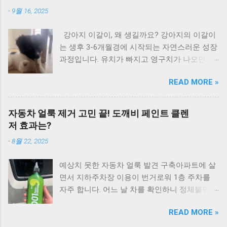
거야 조정현 7위 어떤 이의 꿈 봄여름가을겨울 8
샵 28위 Lie (Radio Ver.) 박화요비 29위 어제처
윤희 9위 나에게도 사랑이 함중아 10위 ...
-
9월 16, 2025
위 슬픈 표정 하지 말아요 신해철 9위 보고싶은
럼 제이 30위 와인(迗人) 김경호 31위 바꿔 이정
얼굴 민해경 10위 사계 노래를 찾는 사람들 11
현 32위 그대니까요 (Duet With 차은주) 김현철
강아지 이갈이, 왜 생길까요? 강아지의 이갈이
위 입영열차안에서 김민우 12위 향기로운 추억
33위 와 이정현 34위 One Love 원타임 35위 요
는 생후 3-6개월경에 시작되는 자연스러운 성장
(응답하라 1988 삽입곡) 박학기 13위 텅 빈 마음
즘 너는 이현우 36위 서방님 이소은 37위 맥주
과정입니다. 유치가 빠지고 영구치가 나오면서
이승환 14위 찬바람이 불면 김지연 15위 넋두리
와 땅콩 쿨 (COOL) 38위 I Believe 이수영 39위
잇몸이 간지럽고 아파서 무언가를 물어뜯고 싶
김현식 16위 잊지 말아요 최성수 17위 사랑할꺼
애수(哀愁) god 40위 Cyber Lover 터보 41위 머
READ MORE »
어합니다. 이 시기의 강아지들은 가구, 소파, 신
야 이상은 (=Lee-tzsche) 18위 마음에 쓰는 편지
피의 법칙 DJ DOC 42위 너를 보내고 YB (윤도현
발 등 집 안의 모든 것을 물어뜯는 행동을 보이
임백천 19위 눈물나는 날에는 푸른하늘 20위 시
밴드) 43위 부메랑 김건모 ...
게 됩니다. 임시보호 경험에서 얻은 실전 노하우
청앞 지하철 역에서 동물원 21위 얄미운 사람 김
자동차 얼룩 제거 고민 끝! 도깨비 페인트 클렌
임시보호를 하다 보면 어린 강아지들과 이갈이
지애 22위 채워지지 않는 빈자리 이상우 23위
저 효과는?
시기가 겹치는 경우가 자주 있습니다. 이때 가장
소중한 너 (Duet With 조규찬) 박선주 (Pak Sun
-
8월 22, 2025
효과적인 해결책은 바로 이갈이 장난감을 활용
Zoo) 24위 추억속의 재회 조용필 25위 이 밤이
하는 것입니다. 강아지가 다른 물건을 물려고 할
지나도록 푸른하늘 26위 너에게로 또 다시 변진
예상치 못한 자동차 얼룩 발견 구축아파트에 살
때 즉시 이갈이 장난감을 주면 자연스럽게 그것
섭 27위 슬픈 바다 조정현 28위 솔아 솔아 푸르
면서 지하주차장 이용이 번거로워 1층 주차를
을 물며 놀게 됩니다. 우리 집 물건 지키는 실용
른 솔아 노래를 찾는 사람들 29위 내일 일기 오
자주 합니다. 어느 날 차를 확인하니 정체불명의
적인 방법 효과적인 방법은 2-3개의 이갈이 우
석준 30위 한 여름의 크리스마스 이정현 31위
얼룩이 생겨있었어요. 운전석 문과 천장 필러 부
드스틱을 준비해서 거실, 방, 주방 등 각 공간에
존대말을 써야할지 반말로 얘기해야 할지 민해
READ MORE »
분, 그리고 뒷문에도 얼룩이 있었습니다. 처음
하나씩 배치해두는 것입니다. 나무향이 나서 강
경 32위 난 그대만을 사랑했나봐 박정운 33위
엔 음료가 묻은 정도로 생각했어요. 일반 청소용