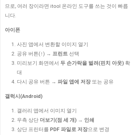
므로, 여러 장이라면 itool 온라인 도구를 쓰는 것이 빠릅
니다.
아이폰
사진 앱에서 변환할 이미지 열기
공유 버튼(↑) →
프린트
선택
미리보기 화면에서
두 손가락을 벌려(핀치 아웃)
확
대
다시 공유 버튼 →
파일 앱에 저장
또는 공유
갤럭시(Android)
갤러리 앱에서 이미지 열기
우측 상단
더보기(점 세 개)
→
인쇄
상단 프린터를
PDF 파일로 저장
으로 변경