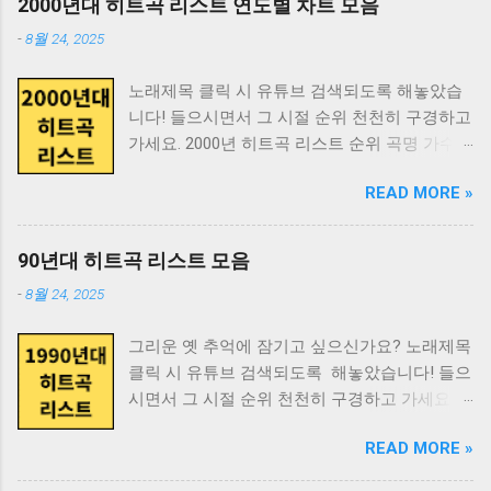
를 공유하고 있습니다. 스쿠티스튜디오 특징: 다
2000년대 히트곡 리스트 연도별 차트 모음
박정자 17 쌤통의 심리학 리처드 H.스미스 18 아
수봉 8위 당신은 별을 보고 울어 보셨나요 박인
양한 귀여운 캐릭터 테마 안드로이드, 아이폰 모
름다움의 과학 울리히 렌츠 19 애도예찬 왕은철
-
8월 24, 2025
수 9위 동반자 지다연 10위 또 만났네 이치현과
두 지원 심플하면서도 질리지 않는 디자인 고품
20 얼굴 대니얼 맥닐 21 연애의 시대 권보드래
벗님들 12위 물레 유한그루 13위 미운정 고운정
질 디자인 카톡 테마 다운로드 링크
22 왜 사람들은 이상한 것을 믿는가 마이클 서머
노래제목 클릭 시 유튜브 검색되도록 해놓았습
Nami (나미) 14위 난 참 바보처럼 살았군요 김태
https://blog.naver.com/scootystudio 인스타그
23 왜 우리는 사랑에 빠지는가 헬렌 피셔 24 욕
니다! 들으시면서 그 시절 순위 천천히 구경하고
화 15위 바야야 이정희 16위 불놀이야 옥슨 80
램 https://instagram.com/scootystudio 주의사
망의 진화 데이비드 버스 25 욕망하는...
가세요. 2000년 히트곡 리스트 순위 곡명 가수 1
17위 빙빙빙 하성관 18위 사랑은 아직도 끝나지
항 정품 테마만 사용하세요 설치 전 백업 권장
위 아시나요 조성모 2위 다 줄거야 (Acoustic
않았네 조용필 19위 사랑이야 양희은 20위 실비
용량 확인 후 다운로드 키티카톡테마로 카톡을
READ MORE »
Ver.) 조규만 3위 Run To You DJ DOC 4위 거짓
오는 소리에 이영화 21위 영원한 친구 Nami (나
예쁘게 꾸미고, 더 다양한 캐릭터 테마가 필요
말 god 5위 초련(初戀) (Techno Mix) (Feat. 윤진)
미) 22위 외할머니 댁 논두렁 밭두렁 23위 일곱
하면 스쿠티스튜디오도 확인해보세요!
클론 6위 가시나무 조성모 7위 흔들린 우정 홍경
색깔 무지개 작은 거인 24위 저 높은 곳을 향하
90년대 히트곡 리스트 모음
민 8위 나의 연인(我戀) 임창정 9위 영원 스카이
여 이영화 25위 제 7광구 정난이 26위 찻잔 노고
-
8월 24, 2025
10위 멍 김현정 11위 오! 가니 컨츄리 꼬꼬 12위
지리 27위 창문너머 어렴풋이 옛 생각이 나겠지
기도 정일영 13위 전설속의 누군가처럼 신승훈
요 산울림 (Sanullim) 28위 창밖의 여자 조용필
그리운 옛 추억에 잠기고 싶으신가요? 노래제목
14위 너를 위해 임재범 15위 바보 박효신 16위
29위 풍문으로 들었소 함중아 30위 행복한 사람
클릭 시 유튜브 검색되도록 해놓았습니다! 들으
그대가 그대를 이승환 17위 매직 카펫 라이드 자
조동진 여기까지 1980년 히트곡 리스트 끝.
시면서 그 시절 순위 천천히 구경하고 가세요.
우림 18위 중독된 사랑 조장혁 19위 해줄 수 없
1981년 히트곡 리스트 순위 곡명 가수 1위 가나
1990년 히트곡 리스트 순위 곡명 가수 1위 희망
는 일 박효신 20위 고백 박혜경 21위 비(悲)의
다라 송창식 2위 가지마오 산울림 (Sanullim) 3
READ MORE »
사항 변진섭 2위 사랑일뿐야 김민우 3위 유리창
Rhapsody 최재훈 23위 오랜 방황의 끝 김태영
위 겨울아이 이종용 4위 고추잠자리 조용필 5위
엔 비 햇빛촌 4위 비오는 날 수채화 김현식 5위
24위 Day By Day 플라이 투 더 스카이 25위