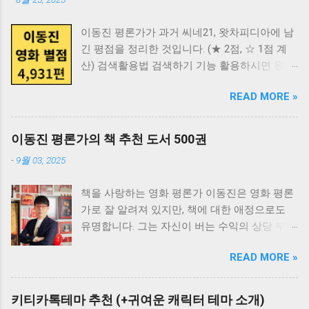
이동진 평론가가 과거 씨네21, 왓차피디아에 남
긴 평점을 정리한 것입니다. (★ 2점, ☆ 1점 계
산) 검색활용법 검색하기 기능 활용하시면 원하
는 영화 검색이 쉽습니다. - 데스크탑 PC: Ctrl +
READ MORE »
F 누르면 검색 가능합니다. - 모바일 : 주소창에
"영화제목" 입력 후 "이 페이지" 찾기. - 영화제
목 클릭 시 볼 수 있는 OTT 목록 확인 가능
이동진 평론가의 책 추천 도서 500권
★★★★★ 10점 (108편) 영화제목 출시년도 한
-
9월 03, 2025
줄평 강원도의 힘 1998 걸어도 걸어도 2008 살
아서 영화를 보는 행복. 고령가 소년 살인사건
책을 사랑하는 영화 평론가 이동진은 영화 평론
1991 곡성(哭聲) 2016 그 모든 의미에서 무시무
가로 잘 알려져 있지만, 책에 대한 애정으로도
시하다. 광기가 우리를 갈라놓을 때까지 2013 괴
유명합니다. 그는 자신이 버는 수익의 상당 부분
물 1982 바로 이런 게 벗어날 수 없는 지옥의 풍
을 책 구매에 투자한다고 알려져 있습니다. 현재
경. 그래비티 2013 어떤 영화는 관람이 아니라
READ MORE »
23,000권이 넘는 방대한 장서를 소장하고 있는
체험된다. 경이롭다. 그랜드 부다페스트 호텔
그만큼, 다양한 분야의 책에 대한 깊은 안목을
2014 지나온 적 없는 어제의 세계들에 대한 근
가지고 있습니다. 읽을 책을 찾고 있다면 다음에
원적 노스탤지어. 길소뜸 1985 나라야마 부시코
키티카톡테마 추천 (+귀여운 캐릭터 테마 소개)