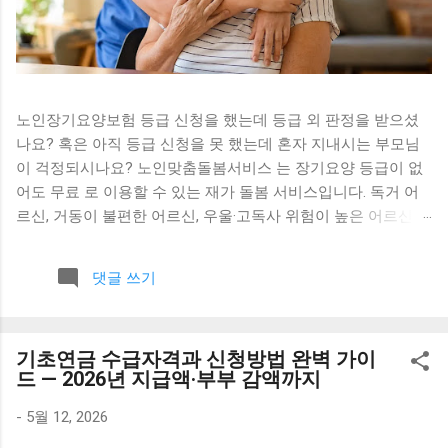
노인장기요양보험 등급 신청을 했는데 등급 외 판정을 받으셨
나요? 혹은 아직 등급 신청을 못 했는데 혼자 지내시는 부모님
이 걱정되시나요? 노인맞춤돌봄서비스 는 장기요양 등급이 없
어도 무료 로 이용할 수 있는 재가 돌봄 서비스입니다. 독거 어
르신, 거동이 불편한 어르신, 우울·고독사 위험이 높은 어르신을
위해 정부가 직접 지원합니다. 노인맞춤돌봄서비스란? 2020년
1월 보건복지부가 기존 6개 노인돌봄사업을 통합해 만든 서비
댓글 쓰기
스입니다. 전담 사회복지사와 생활지원사가 어르신 가정을 직
접 방문하거나 전화로 안부를 확인하고, 외출 동행·식사 관리·사
회 참여 연계 등을 제공합니다. 이용료는 전액 무료 입니다. 항
기초연금 수급자격과 신청방법 완벽 가이
목 내용 시행 2020년 1월 (6개 노인돌봄사업 통합) 소관 보건복
드 — 2026년 지급액·부부 감액까지
지부 노인정책과 이용료 무료 서비스 기간 승인 다음날부터 1년
(매년 갱신 가능) 수행 기관 시·군·구 위탁기관 (전담 사회복지사
-
5월 12, 2026
+ 생활지원사) 신청 자격 — 이런 분이 받을 수 있어요 만 65세