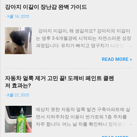
그 사람 김만수 6위 꿈 찾아가리 버들피리 7위
마지막 콘서트 이승철 6위 그 아픔까지 사랑한
Tears 소찬휘 26위 상실 박상민 27위 잘됐어!!!
강아지 이갈이 장난감 완벽 가이드
꿈을 꾼 후에 여진 8위 남편에게 바치는 노래 김
거야 조정현 7위 어떤 이의 꿈 봄여름가을겨울 8
샵 28위 Lie (Radio Ver.) 박화요비 29위 어제처
윤희 9위 나에게도 사랑이 함중아 10위 ...
-
9월 16, 2025
위 슬픈 표정 하지 말아요 신해철 9위 보고싶은
럼 제이 30위 와인(迗人) 김경호 31위 바꿔 이정
얼굴 민해경 10위 사계 노래를 찾는 사람들 11
현 32위 그대니까요 (Duet With 차은주) 김현철
강아지 이갈이, 왜 생길까요? 강아지의 이갈이
위 입영열차안에서 김민우 12위 향기로운 추억
33위 와 이정현 34위 One Love 원타임 35위 요
는 생후 3-6개월경에 시작되는 자연스러운 성장
(응답하라 1988 삽입곡) 박학기 13위 텅 빈 마음
즘 너는 이현우 36위 서방님 이소은 37위 맥주
과정입니다. 유치가 빠지고 영구치가 나오면서
이승환 14위 찬바람이 불면 김지연 15위 넋두리
와 땅콩 쿨 (COOL) 38위 I Believe 이수영 39위
잇몸이 간지럽고 아파서 무언가를 물어뜯고 싶
김현식 16위 잊지 말아요 최성수 17위 사랑할꺼
애수(哀愁) god 40위 Cyber Lover 터보 41위 머
READ MORE »
어합니다. 이 시기의 강아지들은 가구, 소파, 신
야 이상은 (=Lee-tzsche) 18위 마음에 쓰는 편지
피의 법칙 DJ DOC 42위 너를 보내고 YB (윤도현
발 등 집 안의 모든 것을 물어뜯는 행동을 보이
임백천 19위 눈물나는 날에는 푸른하늘 20위 시
밴드) 43위 부메랑 김건모 ...
게 됩니다. 임시보호 경험에서 얻은 실전 노하우
청앞 지하철 역에서 동물원 21위 얄미운 사람 김
자동차 얼룩 제거 고민 끝! 도깨비 페인트 클렌
임시보호를 하다 보면 어린 강아지들과 이갈이
지애 22위 채워지지 않는 빈자리 이상우 23위
저 효과는?
시기가 겹치는 경우가 자주 있습니다. 이때 가장
소중한 너 (Duet With 조규찬) 박선주 (Pak Sun
-
8월 22, 2025
효과적인 해결책은 바로 이갈이 장난감을 활용
Zoo) 24위 추억속의 재회 조용필 25위 이 밤이
하는 것입니다. 강아지가 다른 물건을 물려고 할
지나도록 푸른하늘 26위 너에게로 또 다시 변진
예상치 못한 자동차 얼룩 발견 구축아파트에 살
때 즉시 이갈이 장난감을 주면 자연스럽게 그것
섭 27위 슬픈 바다 조정현 28위 솔아 솔아 푸르
면서 지하주차장 이용이 번거로워 1층 주차를
을 물며 놀게 됩니다. 우리 집 물건 지키는 실용
른 솔아 노래를 찾는 사람들 29위 내일 일기 오
자주 합니다. 어느 날 차를 확인하니 정체불명의
적인 방법 효과적인 방법은 2-3개의 이갈이 우
석준 30위 한 여름의 크리스마스 이정현 31위
얼룩이 생겨있었어요. 운전석 문과 천장 필러 부
드스틱을 준비해서 거실, 방, 주방 등 각 공간에
존대말을 써야할지 반말로 얘기해야 할지 민해