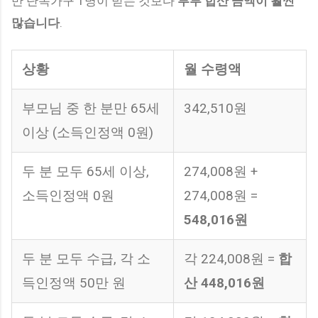
만 단독가구 1명이 받는 것보다
부부 합산 금액이 훨씬
많습니다
.
상황
월 수령액
부모님 중 한 분만 65세
342,510원
이상 (소득인정액 0원)
두 분 모두 65세 이상,
274,008원 +
소득인정액 0원
274,008원 =
548,016원
두 분 모두 수급, 각 소
각 224,008원 =
합
득인정액 50만 원
산 448,016원