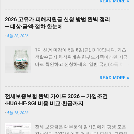
READ MORE »
분, 그리고 뒷문에도 얼룩이 있었습니다. 처음
하나씩 배치해두는 것입니다. 나무향이 나서 강
경 32위 난 그대만을 사랑했나봐 박정운 33위
엔 음료가 묻은 정도로 생각했어요. 일반 청소용
아지의 관심을 쉽게 끌 수 있고, 물어뜯기 시작
나만의 것 김완선 34위 예정된 시간을 위하여
품으로는 해결 안 되는 완고한 얼룩 "물티슈면
할 때 근처에 있는 우드스틱을 바로 물려주면 됩
2026 고유가 피해지원금 신청 방법 완벽 정리
Various Artists 35위 인디안 인형처럼 Nami (나
충분히 지워지겠지"라고 생각했는데 큰 착각이
니다. 쿠팡에서 [Petstages 강아지 우드스틱] 최
— 대상·금액·절차 한눈에
미) 36위 어느새 장필순 37위 당신은 ...
었습니다. 마른 휴지로 닦아도 소용없었어요.
저가 구매하기 펫스테이지 도그우드스틱 추천
-
4월 28, 2026
물티슈로 뽀득뽀득 소리가 날 정도로 닦아도 꿈
이유 여러 이갈이 장난감을 시도해본 결과, 펫스
쩍하지 않았습니다. 새 차를 뽑은 지 얼마 안 된
테이지 도그우드스틱을 가장 잘 가지고 놀더라
1차 신청 마감이 5월 8일(금), D-10입니다. 기초
상황이라 더욱 당황스러웠어요. 자동차 페인트
구요. 어린 친구들에게는 XS 사이즈가 적당합니
생활수급자·차상위계층·한부모가족이라면 지금
클렌저 선택 과정 블로그를 통해 자동차 얼룩 제
다. 주요 장점 합성나무 재질로 안전한 이갈이
바로 확인하고 신청하세요. 일반 국민(소득 하위
거에는 페인트 클렌저가 효과적이라는 정보를
가능 오리지널 나무향으로 강아지들의 흥미 유
70%)은 5월 18일부터 신청 가능합니다. 이 글에
얻었습니다. 다이소 제품과 도깨비 페인트 클렌
발 뛰어한 내구성으로 나무가 다 뜯어지거나 지
READ MORE »
서는 대상 여부 자가진단, 지역별 수령 금액, 온
저 중 고민했어요. 과거 다이소 제품으로 실패
저분해지지 않음 다양한 사이즈로 소형견부터
라인/오프라인 신청 방법, 사용처와 기한, 그리
한 경험이 있어서 도깨비 제품을 선택했습니다.
대형견까지 사용 가능 청소할 나무 가루가 거의
고 놓치기 쉬운 실수까지 한 번에 정리합니다.
무엇보다 온라인 후기가 더 믿을 만했거든요. 도
전세보증보험 완벽 가이드 2026 — 가입조건
없어 관리 편리 쿠팡에서 [Petstages 강아지 우
나는 받을 수 있나? — 3가지만 확인하세요 ☑ 기
깨비 페인트 클렌저 사용 결과 도깨비 D01 페인
·HUG·HF·SGI 비용 비교·환급까지
드스틱] 최저가 구매하기 이갈이 장난감 활용 꿀
초생활수급자 / 차상위계층 / 한부모가족 → 1차
트 클렌저를 사용해 얼룩을 닦아봤습니다. 정말
팁 흥미를 더욱 끌고 싶다면 다음과 같은 방법을
-
4월 18, 2026
신청 가능 (4월 27일 ~ 5월 8일) ☑ 소득 하위
놀라운 일이 일어났어요. 물티슈로는 절대 지워
시도해보세요: 처음 주기 전 반려견이 좋아하는
70% 국민 → 2차 신청 가능 (5월 18일 ~ 7월 3
지지 않던 완고한 얼룩이 감쪽같이 사라졌습니
간식이나 츄르를 우드스틱에 발라줍니다 이렇
전세 보증금은 대부분의 임차인에게 평생 모은
일) ☑ 1차에서 이미 신청·수령 했다면 → 2차 중
다. 사용 전후 비교: 운전석 문: 완전히 깨끗해짐
게 하면 우드스틱에 대한 애착이 훨씬 커집니다