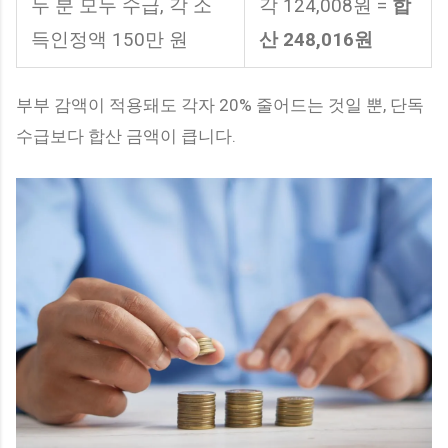
두 분 모두 수급, 각 소
각 124,008원 =
합
득인정액 150만 원
산 248,016원
부부 감액이 적용돼도 각자 20% 줄어드는 것일 뿐, 단독
수급보다 합산 금액이 큽니다.