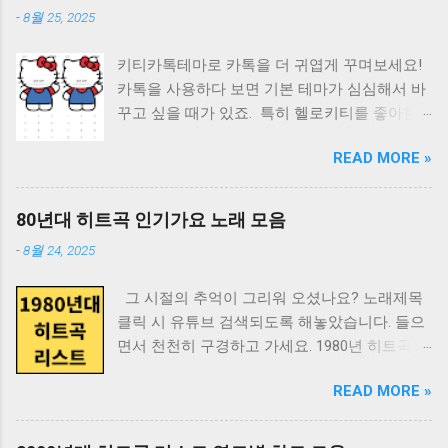
읽을 책을 고민하고 계신다면 이동진의 추천 도
1982 남국재견 1996 남쪽 1982 노인을 위한 나
-
8월 25, 2025
서를 살펴보세요 오랜 독서 경험과 폭넓은 지식
라는 없다 2007 타고난 재기, 뛰어난 테크닉, 그
을 바탕으로 한 그의 추천은 믿을 만합니다 영화
리고 어둡고 깊은 우물 하나. 늑대아이 2012 미
키티카톡테마로 카톡을 더 귀엽게 꾸며보세요!
와 문학을 넘나드는 그의 시각에서 선별된 책들
야자키 하야오 이후는 확실히 호소다 마모루! 다
카톡을 사용하다 보면 기본 테마가 심심해서 바
을 만나보실 수 있습니다 마음에 드는 책제목이
크 나이트 2008 내러티브와 스타일을 완벽히 장
꾸고 싶을 때가 있죠. 특히 헬로키티를 좋아한
나 저자는 눌러보세요. 네이버 검색으로 바로 넘
악한 자의 눈부신 활공. 달마가 동쪽으로 간 까
다면 키티카톡테마는 필수입니다. 아이폰 전용
어갑니다. 감각과 감정 번호 책제목 저자 1 20세
닭은? 1989 당신은 아직 아무것도 보지 못했다
READ MORE »
키티카톡테마 아이폰 사용자라면 전용 키티카
기 성의 역사 앵거스 맥래런 2 감각의 박물학 다
2012 일망무제(一望無際). 디 아워스 2002 라라
톡테마를 무료로 받을 수 있어요. 깔끔한 배경
이앤 애커먼 3 게으름뱅이 정신분석 기시다 슈 4
랜드 2016 달콤쌉싸름한 그 모든 감정에 화룡점
에 귀여운 키티 캐릭터가 들어간 테마들이 인기
고통받는 인간 손봉호 5 눈의 황홀 마쓰다 유키
80년대 히트곡 인기가요 노래 모음
정하는 마법 같은 순간. 레볼루셔너리 로드 2008
가 많습니다. 키티카톡테마의 특징: 헬로키티 캐
마사 6 러브 온톨로지 조종걸 7 매드 사이언스
당신이라면 어찌할것인가, 이 소름끼치는 생의
-
8월 24, 2025
릭터 디자인 깔끔한 테마 아이폰에 최적화된 해
북 레토 슈나이더 8 멘탈 싸인 제임스 휘트니 힉
적막 속에서. 레퀴엠 2000 로마 2018 특정한 시
상도 무료 다운로드 가능 카톡테마 다운로드 링
스 9 모멸감 김찬호 10 보이는 것, 보이지 않는
공간 속의 개인적 추억에 감동 넘치는 보편성의
그 시절의 추억이 그리워 오셨나요? 노래제목
크
것, 그리고 추한 것 F.곤살레스 크루시 11 불안의
날개를 달아준 기술, 예술, 마술. ...
클릭 시 유튜브 검색되도록 해놓았습니다. 들으
https://m.blog.naver.com/limxsu/222980106736
서 페르난두 페소아 12 사랑, 그 혼란스러운 리
면서 천천히 구경하고 가세요. 1980년 히트곡 리
다른 귀여운 테마도 함께 찾고 있다면? 키티카
하르트 다비트 프레히트 13 사랑을 위한 과학 토
스트 순위 곡명 가수 1위 고목 윤시내 2위 그 사
톡테마 외에도 귀여운 캐릭터 테마를 원한다면
머스 루이스, 패리 애미니, 리처드 래넌 14 스키
READ MORE »
람 바보 희자매 3위 기다리는 여심 계은숙 4위
스쿠티스튜디오를 추천해요. 여기서는 안드로
너의 심리상자 열기 로렌 슬레이터 15 슬픈 날들
나는 행복합니다 윤항기 5위 내가 (대상) 김학래
이드와 아이폰 모든 버전의 귀여운 캐릭터 테마
의 철학 베르트랑 베르줄리 16 시선은 권력이다
6위 단발머리 조용필 7위 당신은 누구시길래 심