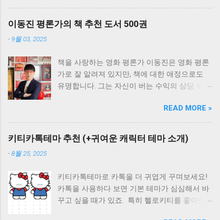
"영화제목" 입력 후 "이 페이지" 찾기. - 영화제
목 클릭 시 볼 수 있는 OTT 목록 확인 가능
이동진 평론가의 책 추천 도서 500권
★★★★★ 10점 (108편) 영화제목 출시년도 한
-
9월 03, 2025
줄평 강원도의 힘 1998 걸어도 걸어도 2008 살
아서 영화를 보는 행복. 고령가 소년 살인사건
책을 사랑하는 영화 평론가 이동진은 영화 평론
1991 곡성(哭聲) 2016 그 모든 의미에서 무시무
가로 잘 알려져 있지만, 책에 대한 애정으로도
시하다. 광기가 우리를 갈라놓을 때까지 2013 괴
유명합니다. 그는 자신이 버는 수익의 상당 부분
물 1982 바로 이런 게 벗어날 수 없는 지옥의 풍
을 책 구매에 투자한다고 알려져 있습니다. 현재
경. 그래비티 2013 어떤 영화는 관람이 아니라
READ MORE »
23,000권이 넘는 방대한 장서를 소장하고 있는
체험된다. 경이롭다. 그랜드 부다페스트 호텔
그만큼, 다양한 분야의 책에 대한 깊은 안목을
2014 지나온 적 없는 어제의 세계들에 대한 근
가지고 있습니다. 읽을 책을 찾고 있다면 다음에
원적 노스탤지어. 길소뜸 1985 나라야마 부시코
키티카톡테마 추천 (+귀여운 캐릭터 테마 소개)
읽을 책을 고민하고 계신다면 이동진의 추천 도
1982 남국재견 1996 남쪽 1982 노인을 위한 나
-
8월 25, 2025
서를 살펴보세요 오랜 독서 경험과 폭넓은 지식
라는 없다 2007 타고난 재기, 뛰어난 테크닉, 그
을 바탕으로 한 그의 추천은 믿을 만합니다 영화
리고 어둡고 깊은 우물 하나. 늑대아이 2012 미
키티카톡테마로 카톡을 더 귀엽게 꾸며보세요!
와 문학을 넘나드는 그의 시각에서 선별된 책들
야자키 하야오 이후는 확실히 호소다 마모루! 다
카톡을 사용하다 보면 기본 테마가 심심해서 바
을 만나보실 수 있습니다 마음에 드는 책제목이
크 나이트 2008 내러티브와 스타일을 완벽히 장
꾸고 싶을 때가 있죠. 특히 헬로키티를 좋아한
나 저자는 눌러보세요. 네이버 검색으로 바로 넘
악한 자의 눈부신 활공. 달마가 동쪽으로 간 까
다면 키티카톡테마는 필수입니다. 아이폰 전용
어갑니다. 감각과 감정 번호 책제목 저자 1 20세
닭은? 1989 당신은 아직 아무것도 보지 못했다