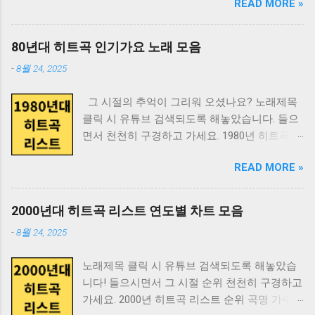
READ MORE »
키티카톡테마 아이폰 사용자라면 전용 키티카
기 성의 역사 앵거스 맥래런 2 감각의 박물학 다
2012 일망무제(一望無際). 디 아워스 2002 라라
톡테마를 무료로 받을 수 있어요. 깔끔한 배경
이앤 애커먼 3 게으름뱅이 정신분석 기시다 슈 4
랜드 2016 달콤쌉싸름한 그 모든 감정에 화룡점
에 귀여운 키티 캐릭터가 들어간 테마들이 인기
고통받는 인간 손봉호 5 눈의 황홀 마쓰다 유키
80년대 히트곡 인기가요 노래 모음
정하는 마법 같은 순간. 레볼루셔너리 로드 2008
가 많습니다. 키티카톡테마의 특징: 헬로키티 캐
마사 6 러브 온톨로지 조종걸 7 매드 사이언스
당신이라면 어찌할것인가, 이 소름끼치는 생의
-
8월 24, 2025
릭터 디자인 깔끔한 테마 아이폰에 최적화된 해
북 레토 슈나이더 8 멘탈 싸인 제임스 휘트니 힉
적막 속에서. 레퀴엠 2000 로마 2018 특정한 시
상도 무료 다운로드 가능 카톡테마 다운로드 링
스 9 모멸감 김찬호 10 보이는 것, 보이지 않는
공간 속의 개인적 추억에 감동 넘치는 보편성의
그 시절의 추억이 그리워 오셨나요? 노래제목
크
것, 그리고 추한 것 F.곤살레스 크루시 11 불안의
날개를 달아준 기술, 예술, 마술. ...
클릭 시 유튜브 검색되도록 해놓았습니다. 들으
https://m.blog.naver.com/limxsu/222980106736
서 페르난두 페소아 12 사랑, 그 혼란스러운 리
면서 천천히 구경하고 가세요. 1980년 히트곡 리
다른 귀여운 테마도 함께 찾고 있다면? 키티카
하르트 다비트 프레히트 13 사랑을 위한 과학 토
스트 순위 곡명 가수 1위 고목 윤시내 2위 그 사
톡테마 외에도 귀여운 캐릭터 테마를 원한다면
머스 루이스, 패리 애미니, 리처드 래넌 14 스키
READ MORE »
람 바보 희자매 3위 기다리는 여심 계은숙 4위
스쿠티스튜디오를 추천해요. 여기서는 안드로
너의 심리상자 열기 로렌 슬레이터 15 슬픈 날들
나는 행복합니다 윤항기 5위 내가 (대상) 김학래
이드와 아이폰 모든 버전의 귀여운 캐릭터 테마
의 철학 베르트랑 베르줄리 16 시선은 권력이다
6위 단발머리 조용필 7위 당신은 누구시길래 심
를 공유하고 있습니다. 스쿠티스튜디오 특징: 다
2000년대 히트곡 리스트 연도별 차트 모음
박정자 17 쌤통의 심리학 리처드 H.스미스 18 아
수봉 8위 당신은 별을 보고 울어 보셨나요 박인
양한 귀여운 캐릭터 테마 안드로이드, 아이폰 모
름다움의 과학 울리히 렌츠 19 애도예찬 왕은철
-
8월 24, 2025
수 9위 동반자 지다연 10위 또 만났네 이치현과
두 지원 심플하면서도 질리지 않는 디자인 고품
20 얼굴 대니얼 맥닐 21 연애의 시대 권보드래
벗님들 12위 물레 유한그루 13위 미운정 고운정
질 디자인 카톡 테마 다운로드 링크
22 왜 사람들은 이상한 것을 믿는가 마이클 서머
노래제목 클릭 시 유튜브 검색되도록 해놓았습
Nami (나미) 14위 난 참 바보처럼 살았군요 김태
https://blog.naver.com/scootystudio 인스타그
23 왜 우리는 사랑에 빠지는가 헬렌 피셔 24 욕
니다! 들으시면서 그 시절 순위 천천히 구경하고
화 15위 바야야 이정희 16위 불놀이야 옥슨 80
램 https://instagram.com/scootystudio 주의사
망의 진화 데이비드 버스 25 욕망하는...
가세요. 2000년 히트곡 리스트 순위 곡명 가수 1
17위 빙빙빙 하성관 18위 사랑은 아직도 끝나지
항 정품 테마만 사용하세요 설치 전 백업 권장