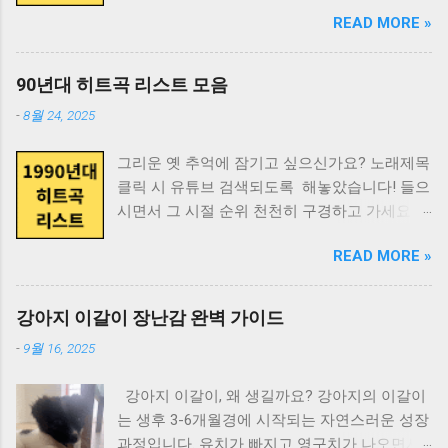
위 아시나요 조성모 2위 다 줄거야 (Acoustic
않았네 조용필 19위 사랑이야 양희은 20위 실비
용량 확인 후 다운로드 키티카톡테마로 카톡을
READ MORE »
Ver.) 조규만 3위 Run To You DJ DOC 4위 거짓
오는 소리에 이영화 21위 영원한 친구 Nami (나
예쁘게 꾸미고, 더 다양한 캐릭터 테마가 필요
말 god 5위 초련(初戀) (Techno Mix) (Feat. 윤진)
미) 22위 외할머니 댁 논두렁 밭두렁 23위 일곱
하면 스쿠티스튜디오도 확인해보세요!
클론 6위 가시나무 조성모 7위 흔들린 우정 홍경
색깔 무지개 작은 거인 24위 저 높은 곳을 향하
90년대 히트곡 리스트 모음
민 8위 나의 연인(我戀) 임창정 9위 영원 스카이
여 이영화 25위 제 7광구 정난이 26위 찻잔 노고
-
8월 24, 2025
10위 멍 김현정 11위 오! 가니 컨츄리 꼬꼬 12위
지리 27위 창문너머 어렴풋이 옛 생각이 나겠지
기도 정일영 13위 전설속의 누군가처럼 신승훈
요 산울림 (Sanullim) 28위 창밖의 여자 조용필
그리운 옛 추억에 잠기고 싶으신가요? 노래제목
14위 너를 위해 임재범 15위 바보 박효신 16위
29위 풍문으로 들었소 함중아 30위 행복한 사람
클릭 시 유튜브 검색되도록 해놓았습니다! 들으
그대가 그대를 이승환 17위 매직 카펫 라이드 자
조동진 여기까지 1980년 히트곡 리스트 끝.
시면서 그 시절 순위 천천히 구경하고 가세요.
우림 18위 중독된 사랑 조장혁 19위 해줄 수 없
1981년 히트곡 리스트 순위 곡명 가수 1위 가나
1990년 히트곡 리스트 순위 곡명 가수 1위 희망
는 일 박효신 20위 고백 박혜경 21위 비(悲)의
다라 송창식 2위 가지마오 산울림 (Sanullim) 3
READ MORE »
사항 변진섭 2위 사랑일뿐야 김민우 3위 유리창
Rhapsody 최재훈 23위 오랜 방황의 끝 김태영
위 겨울아이 이종용 4위 고추잠자리 조용필 5위
엔 비 햇빛촌 4위 비오는 날 수채화 김현식 5위
24위 Day By Day 플라이 투 더 스카이 25위
그 사람 김만수 6위 꿈 찾아가리 버들피리 7위
마지막 콘서트 이승철 6위 그 아픔까지 사랑한
Tears 소찬휘 26위 상실 박상민 27위 잘됐어!!!
강아지 이갈이 장난감 완벽 가이드
꿈을 꾼 후에 여진 8위 남편에게 바치는 노래 김
거야 조정현 7위 어떤 이의 꿈 봄여름가을겨울 8
샵 28위 Lie (Radio Ver.) 박화요비 29위 어제처
윤희 9위 나에게도 사랑이 함중아 10위 ...
-
9월 16, 2025
위 슬픈 표정 하지 말아요 신해철 9위 보고싶은
럼 제이 30위 와인(迗人) 김경호 31위 바꿔 이정
얼굴 민해경 10위 사계 노래를 찾는 사람들 11
현 32위 그대니까요 (Duet With 차은주) 김현철
강아지 이갈이, 왜 생길까요? 강아지의 이갈이
위 입영열차안에서 김민우 12위 향기로운 추억
33위 와 이정현 34위 One Love 원타임 35위 요
는 생후 3-6개월경에 시작되는 자연스러운 성장
(응답하라 1988 삽입곡) 박학기 13위 텅 빈 마음
즘 너는 이현우 36위 서방님 이소은 37위 맥주
과정입니다. 유치가 빠지고 영구치가 나오면서