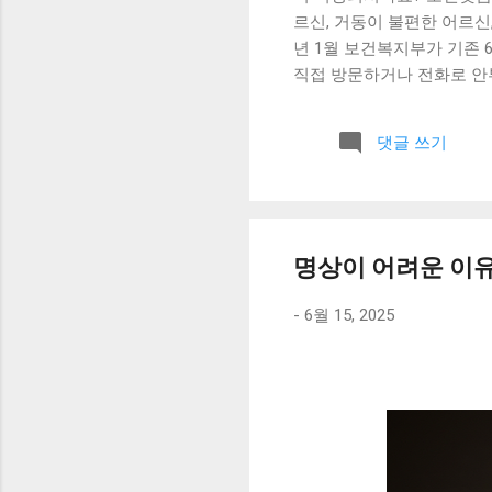
르신, 거동이 불편한 어르신
년 1월 보건복지부가 기존
직접 방문하거나 전화로 안부
항목 내용 시행 2020년 
터 1년 (매년 갱신 가능) 
댓글 쓰기
만 65세 이상이면서 아래 
기초연금 수급자 소득 기준을
능 저하로 일상생활 지원이 
신 기초연금을 받고 계신다
급자격·신청방법 가이드 를 
명상이 어려운 이유
인맞춤돌봄서비스는 신청할 
중 가사·간병 방문지원사업 
-
6월 15, 2025